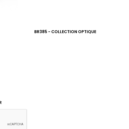
›
1
BR385 - COLLECTION OPTIQUE
SBR
R