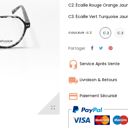
C2: Écaille Rouge Orange Jaun
C3: Écaille Vert Turquoise Ja
C.2
C.3
COULEUR : C.2
Partager
Service Après Vente
Livraison & Retours
Paiement Sécurisé