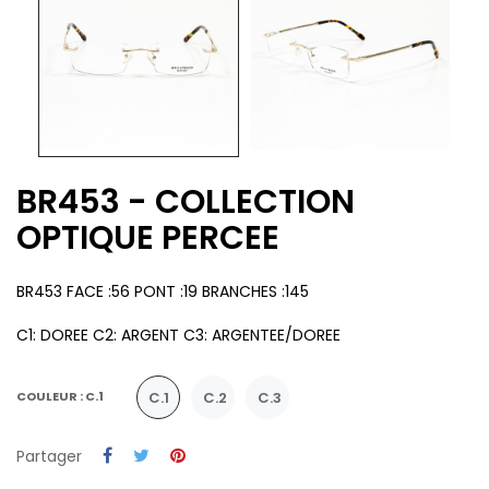
BR453 - COLLECTION
OPTIQUE PERCEE
BR453 FACE :56 PONT :19 BRANCHES :145
C1: DOREE C2: ARGENT C3: ARGENTEE/DOREE
C.1
C.2
C.3
COULEUR : C.1
Partager