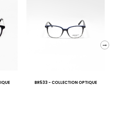
›
TIQUE
BR533 - COLLECTION OPTIQUE
BR6