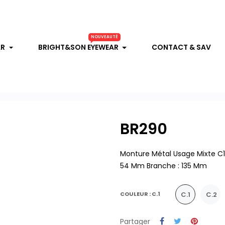
NOUVEAUTÉ
AR
BRIGHT&SON EYEWEAR
CONTACT & SAV
BR290
Monture Métal Usage Mixte C1 :
54 Mm Branche : 135 Mm
C.1
C.2
COULEUR : C.1
Partager