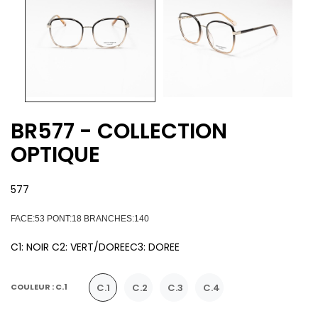
BR577 - COLLECTION
OPTIQUE
577
FACE:53 PONT:18 BRANCHES:140
C1: NOIR C2: VERT/DOREEC3: DOREE
C.1
C.2
C.3
C.4
COULEUR : C.1