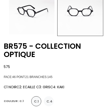
BR575 - COLLECTION
OPTIQUE
575
FACE:46 PONT:21 BRANCHES:145
C1 NOIRC2: ECAILLE C3: GRISC4: KAKI
C.1
C.4
COULEUR : C.1