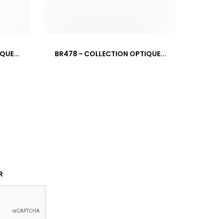
›
QUE...
BR478 - COLLECTION OPTIQUE...
SBR4
R