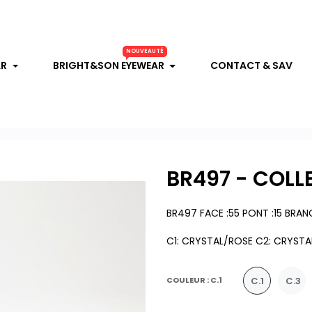
NOUVEAUTÉ
AR
BRIGHT&SON EYEWEAR
CONTACT & SAV
BR497 - COLL
BR497 FACE :55 PONT :15 BRAN
C1: CRYSTAL/ROSE C2: CRYSTA
C.1
C.3
COULEUR : C.1