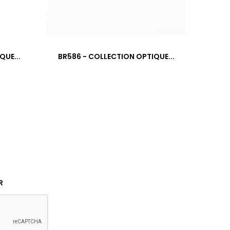
›
QUE...
BR586 - COLLECTION OPTIQUE...
BR62
R