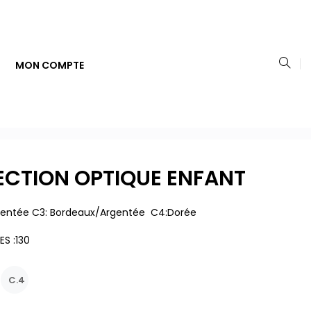
MON COMPTE
ECTION OPTIQUE ENFANT
rgentée C3: Bordeaux/argentée C4:dorée
S :130
C.4