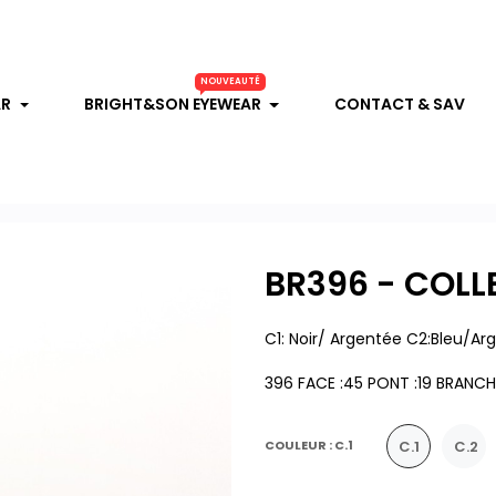
NOUVEAUTÉ
AR
BRIGHT&SON EYEWEAR
CONTACT & SAV
BR396 - COLL
C1: Noir/ Argentée C2:bleu/a
396 FACE :45 PONT :19 BRANCHE
C.1
C.2
COULEUR : C.1